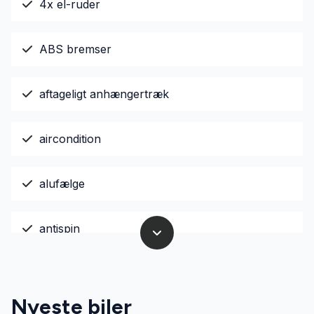
4x el-ruder
ABS bremser
aftageligt anhængertræk
aircondition
alufælge
antispin
AUX tilslutning
Nyeste biler