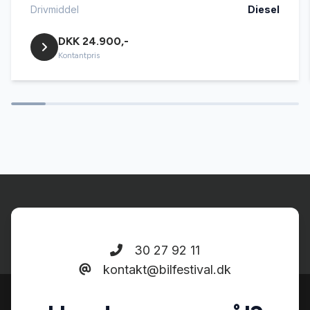
startspærre
Drivmiddel
Diesel
DKK 24.900,-
sædevarme
Kontantpris
tågelygter
30 27 92 11
kontakt@bilfestival.dk