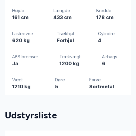
Højde
Længde
Bredde
161 cm
433 cm
178 cm
Lasteevne
Trækhjul
Cylindre
620 kg
Forhjul
4
ABS bremser
Trækvægt
Airbags
Ja
1200 kg
6
Vægt
Døre
Farve
1210 kg
5
Sortmetal
Udstyrsliste