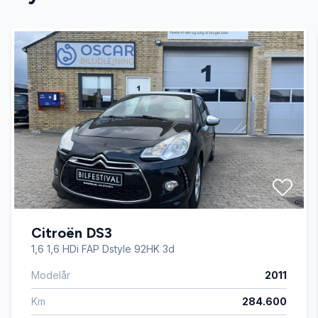
el-spejle med varme
fartpilot
fjernbetjent centrallås
højdejusterbart førersæde
ISOFIX
Citroën DS3
læderrat
1,6 1,6 HDi FAP Dstyle 92HK 3d
Modelår
2011
service ok
Km
284.600