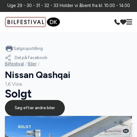
Uge 29 - 30 - 31 - 32 - 33 Holder vi åbent fra kl. 10.00 - 14.00
Salgsopstilling
Del på Facebook
Bilfestival
/
Biler
/
Nissan Qashqai
1,6 Visia
Solgt
Søg efter andre biler
SOLGT