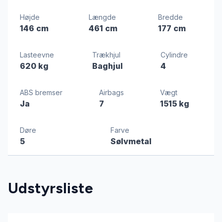
Højde
Længde
Bredde
146 cm
461 cm
177 cm
Lasteevne
Trækhjul
Cylindre
620 kg
Baghjul
4
ABS bremser
Airbags
Vægt
Ja
7
1515 kg
Døre
Farve
5
Sølvmetal
Udstyrsliste