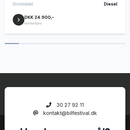
service ok
Drivmiddel
Diesel
DKK 24.900,-
servostyring
Kontantpris
sædevarme
tonede ruder
tågelygter
30 27 92 11
kontakt@bilfestival.dk