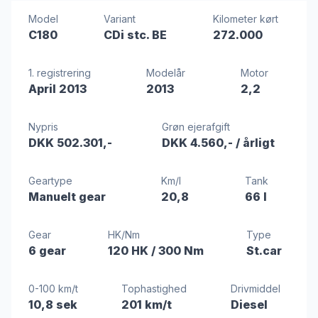
Model
Variant
Kilometer kørt
C180
CDi stc. BE
272.000
1. registrering
Modelår
Motor
April 2013
2013
2,2
Nypris
Grøn ejerafgift
DKK 502.301,-
DKK 4.560,-
/ årligt
Geartype
Km/l
Tank
Manuelt gear
20,8
66 l
Gear
HK/Nm
Type
6 gear
120 HK
/ 300 Nm
St.car
0-100 km/t
Tophastighed
Drivmiddel
10,8 sek
201 km/t
Diesel