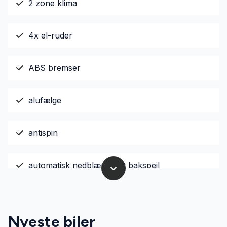
2 zone klima
4x el-ruder
ABS bremser
alufælge
antispin
automatisk nedblændeligt bakspejl
el-indstillelige forsæder
Nyeste biler