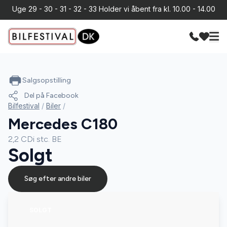
Uge 29 - 30 - 31 - 32 - 33 Holder vi åbent fra kl. 10.00 - 14.00
Salgsopstilling
Del på Facebook
Bilfestival
/
Biler
/
Mercedes C180
2,2 CDi stc. BE
Solgt
Søg efter andre biler
SOLGT