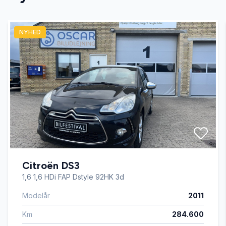
El-spejle
NYHED
fjernbetjent centrallås
højdejusterbart førersæde
ISOFIX
kørecomputer
Citroën DS3
læderrat
1,6 1,6 HDi FAP Dstyle 92HK 3d
Modelår
2011
navigation
Km
284.600