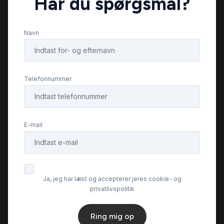
Har du spørgsmål?
glastag
Navn
højdejusterbare forsæder
ISOFIX
Telefonnummer
kørecomputer
E-mail
læderrat
parkeringssensor (bag)
Ja, jeg har læst og accepterer jeres cookie- og
privatlivspolitik
service ok
Ring mig op