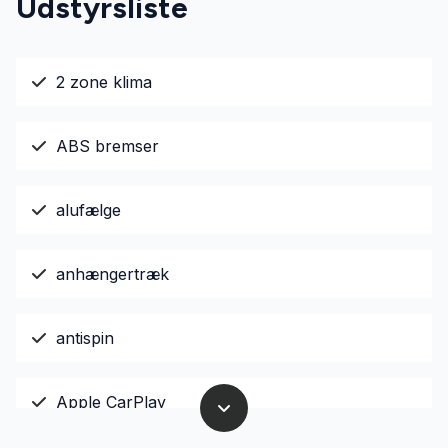
Udstyrsliste
2 zone klima
ABS bremser
alufælge
anhængertræk
antispin
Apple CarPlay