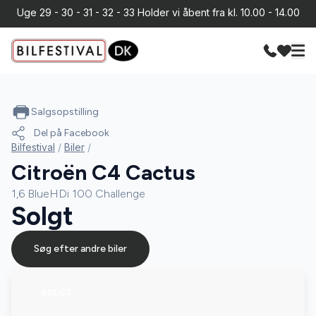
Uge 29 - 30 - 31 - 32 - 33 Holder vi åbent fra kl. 10.00 - 14.00
Salgsopstilling
Del på Facebook
Bilfestival
/
Biler
/
Citroën C4 Cactus
1,6 BlueHDi 100 Challenge
Solgt
Søg efter andre biler
SOLGT