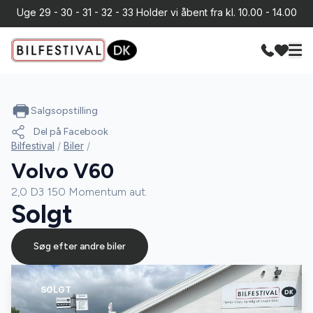
Uge 29 - 30 - 31 - 32 - 33 Holder vi åbent fra kl. 10.00 - 14.00
Salgsopstilling
Del på Facebook
Bilfestival
/
Biler
/
Volvo V60
2,0 D3 150 Momentum aut.
Solgt
Søg efter andre biler
SOLGT