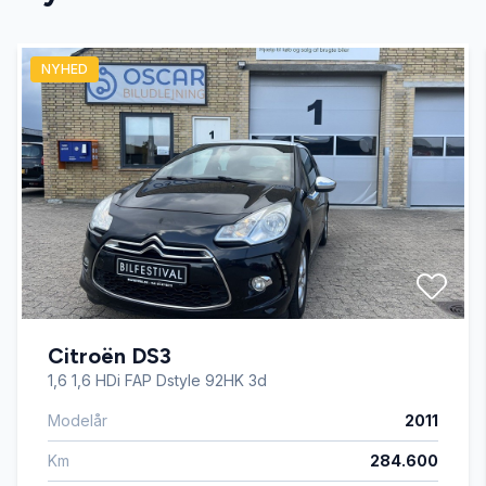
Apple CarPlay
NYHED
automatgear
automatisk nedblændeligt bakspejl
automatisk parkeringssystem
AUX tilslutning
Citroën DS3
bakkamera
1,6 1,6 HDi FAP Dstyle 92HK 3d
Modelår
2011
Bluetooth
Km
284.600