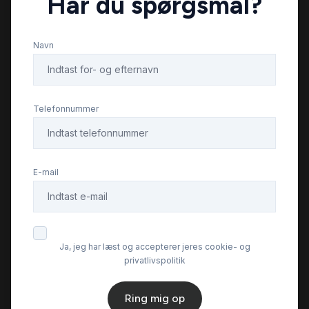
Har du spørgsmål?
fuld LED forlygter
Navn
højdejusterbare forsæder
infocenter
Telefonnummer
internet
E-mail
ISOFIX
kabinevarmer
Ja, jeg har læst og accepterer jeres cookie- og
privatlivspolitik
kurvelys
Ring mig op