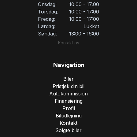
servostyring
Onsdag:
10:00 - 17:00
Torsdag:
10:00 - 17:00
Fredag:
10:00 - 17:00
skiltegenkendelse
Lørdag:
Lukket
Søndag:
13:00 - 16:00
startspærre
Kontakt os
svingbart anhængertræk (elektrisk)
Navigation
Biler
sædevarme
Pristjek din bil
Autokommission
tonede ruder
Finansiering
Profil
Biludlejning
USB tilslutning
Kontakt
Solgte biler