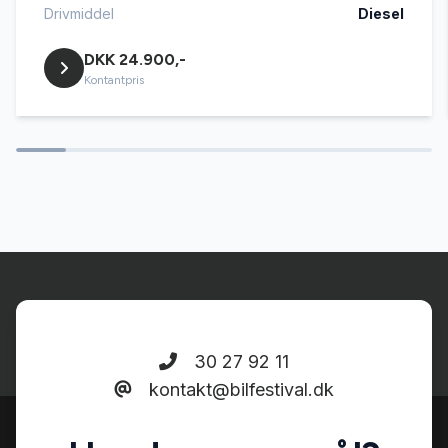
dellæder
Drivmiddel
Diesel
DKK 24.900,-
el-betjent bagklap
Kontantpris
el-indstillelige forsæder
el-klapbare sidespejle med varme
elektrisk parkeringsbremse
fartpilot
30 27 92 11
kontakt@bilfestival.dk
fjernbetjent centrallås