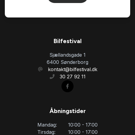
kørecomputer
læderrat
navigation
Bilfestival
Sjællandsgade 1
nøglefri adgang
6400 Sønderborg
kontakt@bilfestival.dk
30 27 92 11
parkeringssensor (bag)
parkeringssensor (for)
Åbningstider
service ok
Mandag:
10:00 - 17:00
Tirsdag:
10:00 - 17:00