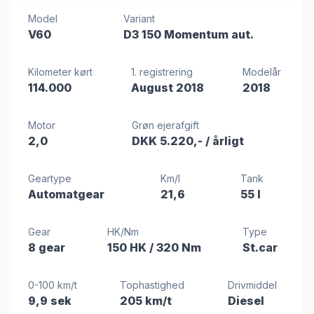
Model
Variant
V60
D3 150 Momentum aut.
Kilometer kørt
1. registrering
Modelår
114.000
August 2018
2018
Motor
Grøn ejerafgift
2,0
DKK 5.220,-
/ årligt
Geartype
Km/l
Tank
Automatgear
21,6
55 l
Gear
HK/Nm
Type
8 gear
150 HK
/ 320 Nm
St.car
0-100 km/t
Tophastighed
Drivmiddel
9,9 sek
205 km/t
Diesel