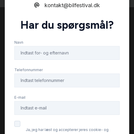
kontakt@bilfestival.dk
USB tilslutning
Har du spørgsmål?
USB-A tilslutning
Navn
Telefonnummer
E-mail
Ja, jeg har læst og accepterer jeres cookie- og