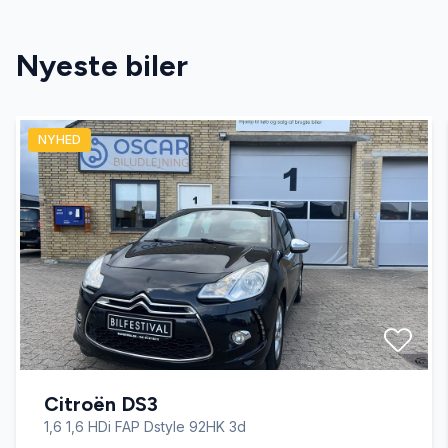
CD/radio
Nyeste biler
ESP
NYHED
fartpilot
fjernbetjent centrallås
højdejusterbart førersæde
læderrat
Citroën DS3
parkeringssensor (bag)
1,6 1,6 HDi FAP Dstyle 92HK 3d