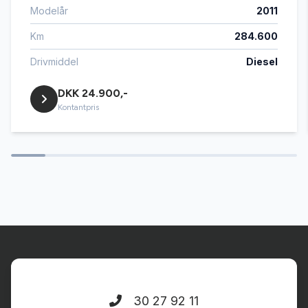
Modelår
2011
regnsensor
Km
284.600
service ok
Drivmiddel
Diesel
DKK 24.900,-
servostyring
Kontantpris
startspærre
sædevarme
tidligere undervognsbehandlet
tågelygter
30 27 92 11