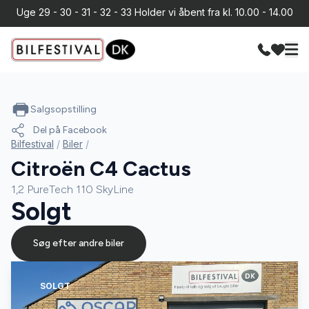
Uge 29 - 30 - 31 - 32 - 33 Holder vi åbent fra kl. 10.00 - 14.00
Salgsopstilling
Del på Facebook
Bilfestival
/
Biler
/
Citroën C4 Cactus
1,2 PureTech 110 SkyLine
Solgt
Søg efter andre biler
SOLGT