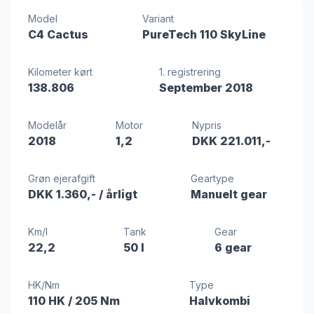
Model
Variant
C4 Cactus
PureTech 110 SkyLine
Kilometer kørt
1. registrering
138.806
September 2018
Modelår
Motor
Nypris
2018
1,2
DKK 221.011,-
Grøn ejerafgift
Geartype
DKK 1.360,-
/ årligt
Manuelt gear
Km/l
Tank
Gear
22,2
50 l
6 gear
HK/Nm
Type
110 HK
/ 205 Nm
Halvkombi