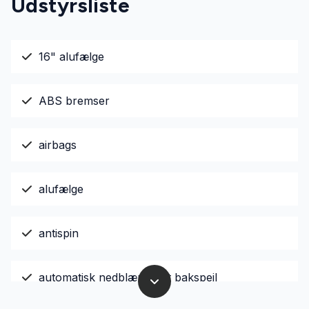
Udstyrsliste
16" alufælge
ABS bremser
airbags
alufælge
antispin
automatisk nedblændeligt bakspejl